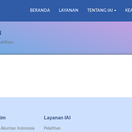
BERANDA
LAYANAN
TENTANG IAI
KE
N
latihan
tim
Layanan IAI
an Akuntan Indonesia
Pelatihan