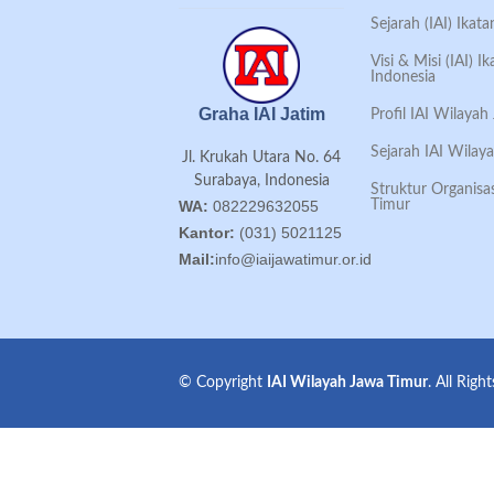
Sejarah (IAI) Ikat
Visi & Misi (IAI) 
Indonesia
Graha IAI Jatim
Profil IAI Wilaya
Sejarah IAI Wilay
Jl. Krukah Utara No. 64
Surabaya, Indonesia
Struktur Organisa
Timur
WA:
082229632055
Kantor:
(031) 5021125
Mail:
info@iaijawatimur.or.id
© Copyright
IAI Wilayah Jawa Timur
. All Righ