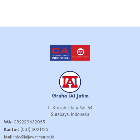
Graha IAI Jatim
Jl. Krukah Utara No. 64
Surabaya, Indonesia
WA:
082229632055
Kantor:
(031) 5021125
Mail:
info@iaijawatimur.or.id