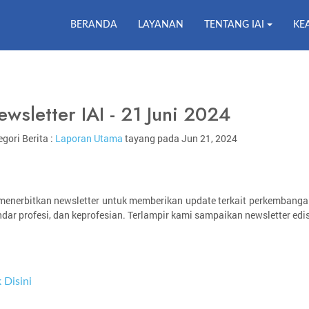
BERANDA
LAYANAN
TENTANG IAI
KE
wsletter IAI - 21 Juni 2024
gori Berita :
Laporan Utama
tayang pada Jun 21, 2024
 menerbitkan newsletter untuk memberikan update terkait perkembanga
ndar profesi, dan keprofesian. Terlampir kami sampaikan newsletter edis
k Disini