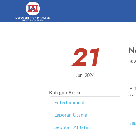
21
Ne
Kate
Juni 2024
IAI
Kategori Artikel
sta
Entertainment
11
Laporan Utama
171
Kli
Seputar IAI Jatim
358