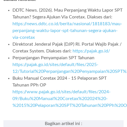
DDTC News. (2026). Mau Perpanjang Waktu Lapor SPT
Tahunan? Segera Ajukan Via Coretax. Diakses dari:
https://news.ddtc.co.id/berita/nasional/1818183/mau-
perpanjang-waktu-lapor-spt-tahunan-segera-ajukan-
via-coretax
Direktorat Jenderal Pajak (DJP) RI. Portal Wajib Pajak /
Coretax System. Diakses dari:
https://pajak.go.id/
Perpanjangan Penyampaian SPT Tahunan
https://pajak.go.id/sites/default/files/2025-
12/Tutorial%20Perpanjangan%20Penyampaian%20SPT
Buku Manual Coretax 2024 - 15 Pelaporan SPT
Tahunan PPh OP
https://www.pajak.go.id/sites/default/files/2024-
09/Buku%20Manual%20Coretax%202024%20-
%2015%20Pelaporan%20SPT%20Tahunan%20PPh%20OP
Bagikan artikel ini :