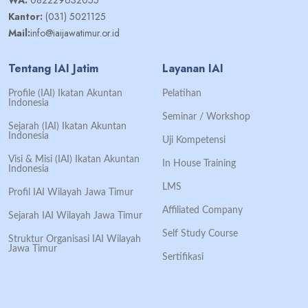
WA:
082229632055
Kantor:
(031) 5021125
Mail:
info@iaijawatimur.or.id
Tentang IAI Jatim
Layanan IAI
Profile (IAI) Ikatan Akuntan
Pelatihan
Indonesia
Seminar / Workshop
Sejarah (IAI) Ikatan Akuntan
Indonesia
Uji Kompetensi
Visi & Misi (IAI) Ikatan Akuntan
In House Training
Indonesia
LMS
Profil IAI Wilayah Jawa Timur
Affiliated Company
Sejarah IAI Wilayah Jawa Timur
Self Study Course
Struktur Organisasi IAI Wilayah
Jawa Timur
Sertifikasi