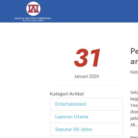
31
P
a
Kate
Januari 2024
Sel
Kategori Artikel
keg
Entertainment
Yea
11
dis
Laporan Utama
171
pel
Ak.
Seputar IAI Jatim
358
Pen