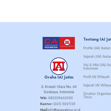
Tentang IAI Ja
Profile (IAI) Ikat
Sejarah (IAI) Ikat
Visi & Misi (IAI) 
Indonesia
Graha IAI Jatim
Profil IAI Wilaya
Sejarah IAI Wilay
Jl. Krukah Utara No. 64
Surabaya, Indonesia
Struktur Organisa
WA:
082229632055
Timur
Kantor:
(031) 5021125
Mail:
info@iaijawatimur.or.id