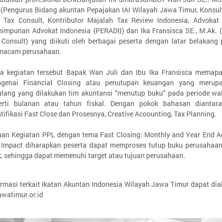
 (Pengurus Bidang akuntan Pepajakan IAI Wilayah Jawa Timur, Konsul
 Tax Consult, Kontributor Majalah Tax Review Indonesia, Advokat t
himpunan Advokat Indonesia {PERADI}) dan Ika Fransisca SE., M.Ak. 
 Consult) yang diikuti oleh berbagai peserta dengan latar belakang p
macam perusahaan.
a kegiatan tersebut Bapak Wan Juli dan Ibu Ika Fransisca memapa
genai Financial Closing atau penutupan keuangan yang merupa
ulang yang dilakukan tim akuntansi “menutup buku” pada periode wak
erti bulanan atau tahun fiskal. Dengan pokok bahasan diantar
ntifikasi Fast Close dan Prosesnya, Creative Acoounting, Tax Planning.
uan Kegiatan PPL dengan tema Fast Closing: Monthly and Year End A
 Impact diharapkan peserta dapat memproses tutup buku perusahaa
k, sehingga dapat memenuhi target atau tujuan perusahaan.
ormasi terkait Ikatan Akuntan Indonesia Wilayah Jawa Timur dapat dia
jawatimur.or.id