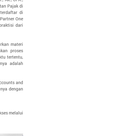
tan Pajak di
erdaftar di
(Partner One
raktisi dari
rkan materi
kan proses
tu tertentu,
anya adalah
ccounts and
nnya dengan
kses melalui