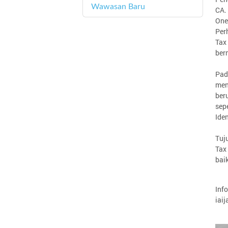
Wawasan Baru
4
CA.
One
Per
Tax
ber
Pad
men
ber
sep
Ide
Tuj
Tax
bai
Inf
iai