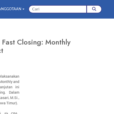
ANGGOTAAN
 Fast Closing: Monthly
t
melaksanakan
 Monthly and
anjutan ini
ing. Dalam
sari, M.Si.,
awa Timur).
, Ak., CPA.,