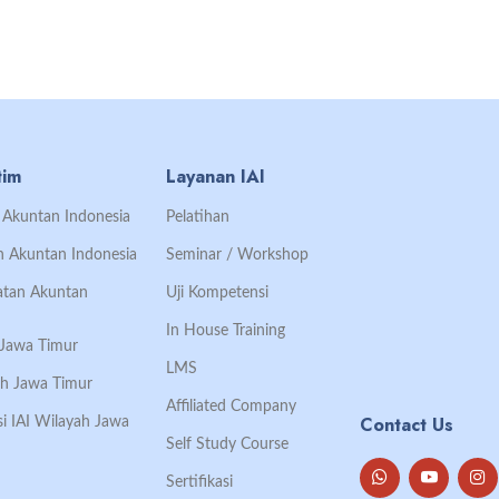
tim
Layanan IAI
an Akuntan Indonesia
Pelatihan
an Akuntan Indonesia
Seminar / Workshop
Ikatan Akuntan
Uji Kompetensi
In House Training
h Jawa Timur
LMS
ah Jawa Timur
Affiliated Company
Contact Us
si IAI Wilayah Jawa
Self Study Course
Sertifikasi