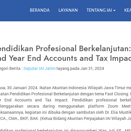
BERANDA
LAYANAN
TENTANG IAI
KE
endidikan Profesional Berkelanjutan:
nd Year End Accounts and Tax Impac
gori Berita :
Seputar IAI Jatim
tayang pada Jan 31, 2024
asa, 30 Januari 2024. Ikatan Akuntan Indonesia Wilayah Jawa Timur 
iatan Pendidikan Profesional Berkelanjutan dengan tema Fast Closing:
r End Accounts and Tax Impact. Pendidikan profesional berkel
elenggarakan secara daring menggunakan platform Zoom Meet
aksanaannya, kegiatan ini dibuka dengan sambutan oleh Dr. Elia Mustika
, CA., CMA., BKP., BAK. (Ketua Bidang Akuntan Perpajakan IAI Wilayah J
didikan profesional berkelanjutan ini dinarasumberi Wan Juli SE., MSi.