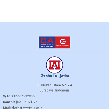
Graha IAI Jatim
Jl. Krukah Utara No. 64
Surabaya, Indonesia
WA:
082229632055
Kantor:
(031) 5021125
Mail:
info@iaijawatimur.or.id