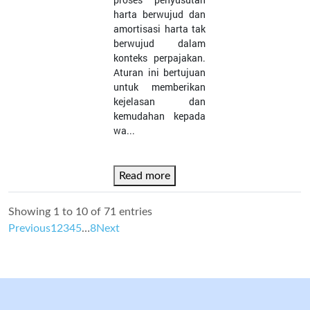
harta berwujud dan
amortisasi harta tak
berwujud dalam
konteks perpajakan.
Aturan ini bertujuan
untuk memberikan
kejelasan dan
kemudahan kepada
wa...
Read more
Showing 1 to 10 of 71 entries
Previous
1
2
3
4
5
…
8
Next