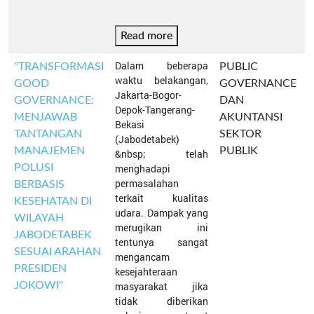
Read more
Dalam beberapa
"TRANSFORMASI
PUBLIC
waktu belakangan,
GOOD
GOVERNANCE
Jakarta-Bogor-
GOVERNANCE:
DAN
Depok-Tangerang-
MENJAWAB
AKUNTANSI
Bekasi
TANTANGAN
SEKTOR
(Jabodetabek)
MANAJEMEN
PUBLIK
&nbsp; telah
POLUSI
menghadapi
permasalahan
BERBASIS
terkait kualitas
KESEHATAN DI
udara. Dampak yang
WILAYAH
merugikan ini
JABODETABEK
tentunya sangat
SESUAI ARAHAN
mengancam
PRESIDEN
kesejahteraan
JOKOWI"
masyarakat jika
tidak diberikan