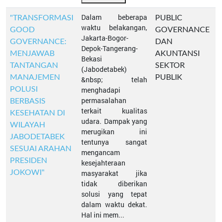
Dalam beberapa
"TRANSFORMASI
PUBLIC
waktu belakangan,
GOOD
GOVERNANCE
Jakarta-Bogor-
GOVERNANCE:
DAN
Depok-Tangerang-
MENJAWAB
AKUNTANSI
Bekasi
TANTANGAN
SEKTOR
(Jabodetabek)
MANAJEMEN
PUBLIK
&nbsp; telah
POLUSI
menghadapi
permasalahan
BERBASIS
terkait kualitas
KESEHATAN DI
udara. Dampak yang
WILAYAH
merugikan ini
JABODETABEK
tentunya sangat
SESUAI ARAHAN
mengancam
PRESIDEN
kesejahteraan
JOKOWI"
masyarakat jika
tidak diberikan
solusi yang tepat
dalam waktu dekat.
Hal ini mem...