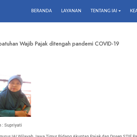
BERANDA
LAYANAN
TENTANG IAI
KE
patuhan Wajib Pajak ditengah pandemi COVID-19
 : Supriyati
gurus IAI Wilayah Jawa Timur Bidang Akuntan Pajak dan Dosen STIE 