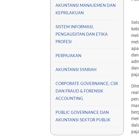
AKUNTANSI MANAJEMEN DAN
KEPRILAKUAN
Sel
SISTEM INFORMASI,
keb
mel
PENGAUDITAN DAN ETIKA
mel
PROFESI
apa
dan
PERPAJAKAN
adm
dan
AKUNTANSI SYARIAH
paj
CORPORATE GOVERNANCE, CSR
Dit
DAN FRAUD & FORENSIK
rea
per
ACCOUNTING
mas
ber
PUBLIC GOVERNANCE DAN
men
AKUNTANSI SEKTOR PUBLIK
dal
paj