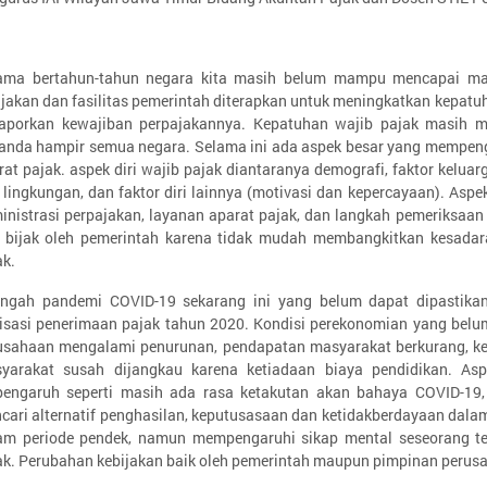
ama bertahun-tahun negara kita masih belum mampu mencapai mak
ijakan dan fasilitas pemerintah diterapkan untuk meningkatkan kepa
aporkan kewajiban perpajakannya. Kepatuhan wajib pajak masih 
anda hampir semua negara. Selama ini ada aspek besar yang mempengar
rat pajak. aspek diri wajib pajak diantaranya demografi, faktor keluarg
 lingkungan, dan faktor diri lainnya (motivasi dan kepercayaan). Aspek
inistrasi perpajakan, layanan aparat pajak, dan langkah pemeriksaan p
 bijak oleh pemerintah karena tidak mudah membangkitkan kesada
ak.
engah pandemi COVID-19 sekarang ini yang belum dapat dipastika
lisasi penerimaan pajak tahun 2020. Kondisi perekonomian yang bel
usahaan mengalami penurunan, pendapatan masyarakat berkurang, ke
yarakat susah dijangkau karena ketiadaan biaya pendidikan. Asp
pengaruh seperti masih ada rasa ketakutan akan bahaya COVID-19
cari alternatif penghasilan, keputusasaan dan ketidakberdayaan dalam
am periode pendek, namun mempengaruhi sikap mental seseorang 
ak. Perubahan kebijakan baik oleh pemerintah maupun pimpinan perusah