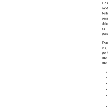
Has
mot
ter
paj
dil
san
paj
Kon
waj
per
men
mem