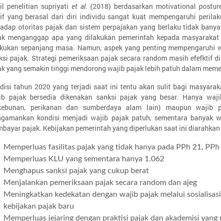
il penelitian supriyati
et al
. (2018) berdasarkan motivational postu
if yang berasal dari diri individu sangat kuat mempengaruhi perila
hadap otoritas pajak dan sistem perpajakan yang berlaku tidak bany
ak menganggap apa yang dilakukan pemerintah kepada masyarakat 
akukan sepanjang masa. Namun, aspek yang penting mempengaruhi wa
ksi pajak. Strategi pemeriksaan pajak secara random masih efefktif d
ak yang semakin tinggi mendorong wajib pajak lebih patuh dalam mem
disi tahun 2020 yang terjadi saat ini tentu akan sulit bagi masyara
ib pajak bersedia dikenakan sanksi pajak yang besar. Hanya wajib 
kebunan, perikanan dan sumberdaya alam lain) maupun wajib p
gamankan kondisi menjadi wajib pajak patuh, sementara banyak w
bayar pajak. Kebijakan pemerintah yang diperlukan saat ini diarahkan
Memperluas fasilitas pajak yang tidak hanya pada PPh 21, PP
Memperluas KLU yang sementara hanya 1.062
Menghapus sanksi pajak yang cukup berat
Menjalankan pemeriksaan pajak secara random dan ajeg
Meningkatkan kedekatan dengan wajib pajak melalui sosialisasi
kebijakan pajak baru
Memperluas jejaring dengan praktisi pajak dan akademisi yang