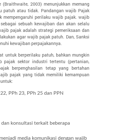
re (Braithwaite, 2003) menunjukkan memang
ku patuh atau tidak. Pandangan wajib Pajak
ak mempengaruhi perilaku wajib pajak. wajib
sebagai sebuah kewajiban dan akan selalu
jib pajak adalah strategi pemeriksaan dan
ilakukan agar wajib pajak patuh. Dan, Sanksi
enuhi kewajiban perpajakannya.
kat untuk berperilaku patuh, bahkan mungkin
pajak sektor industri tertentu (pertanian,
ajak berpenghasilan tetap yang bertahan
ajib pajak yang tidak memiliki kemampuan
 untuk:
h 22, PPh 23, PPh 25 dan PPN
 dan konsultasi terkait beberapa
 menjadi media komunikasi dengan wajib