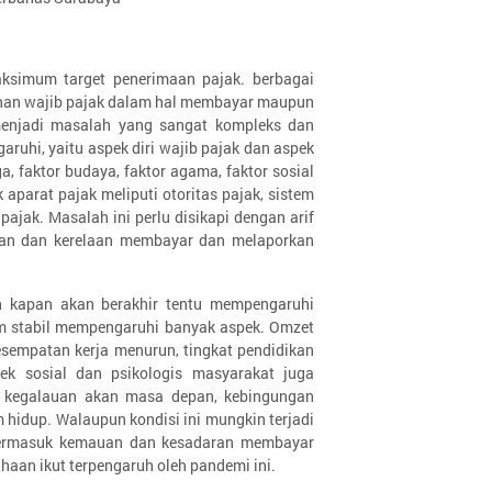
simum target penerimaan pajak. berbagai
tuhan wajib pajak dalam hal membayar maupun
menjadi masalah yang sangat kompleks dan
uhi, yaitu aspek diri wajib pajak dan aspek
a, faktor budaya, faktor agama, faktor sosial
 aparat pajak meliputi otoritas pajak, sistem
ajak. Masalah ini perlu disikapi dengan arif
ran dan kerelaan membayar dan melaporkan
n kapan akan berakhir tentu mempengaruhi
um stabil mempengaruhi banyak aspek. Omzet
sempatan kerja menurun, tingkat pendidikan
ek sosial dan psikologis masyarakat juga
, kegalauan akan masa depan, kebingungan
 hidup. Walaupun kondisi ini mungkin terjadi
termasuk kemauan dan kesadaran membayar
aan ikut terpengaruh oleh pandemi ini.