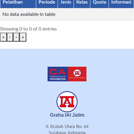
Pelatihan
Periode
Jenis
Kelas
Quota
Informasi
No data available in table
Showing 0 to 0 of 0 entries
«
‹
›
»
Graha IAI Jatim
Jl. Krukah Utara No. 64
Surabaya, Indonesia