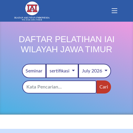
DAFTAR PELATIHAN IAI
WILAYAH JAWA TIMUR
Seminar
sertifikasi
July 2026
Cari