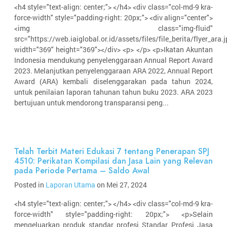
<h4 style="text-align: center;"> </h4> <div class="col-md-9 kra-
force-width" style="padding-right: 20px;"> <div align="center">
<img class="img-fluid"
src="https://web.iaiglobal.or.id/assets/files/file_berita/flyer_ara.j
width="369" height="369"></div> <p> </p> <p>Ikatan Akuntan
Indonesia mendukung penyelenggaraan Annual Report Award
2023. Melanjutkan penyelenggaraan ARA 2022, Annual Report
Award (ARA) kembali diselenggarakan pada tahun 2024,
untuk penilaian laporan tahunan tahun buku 2023. ARA 2023
bertujuan untuk mendorong transparansi peng...
Telah Terbit Materi Edukasi 7 tentang Penerapan SPJ
4510: Perikatan Kompilasi dan Jasa Lain yang Relevan
pada Periode Pertama – Saldo Awal
Posted in
Laporan Utama
on Mei 27, 2024
<h4 style="text-align: center;"> </h4> <div class="col-md-9 kra-
force-width" style="padding-right: 20px;"> <p>Selain
mengeluarkan produk standar profesi Standar Profesi Jasa