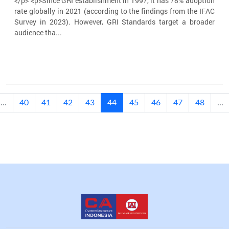
</p> <p>Since GRI establishment in 1997, it has 78% adoption
rate globally in 2021 (according to the findings from the IFAC
Survey in 2023). However, GRI Standards target a broader
audience tha...
(current)
...
40
41
42
43
44
45
46
47
48
...