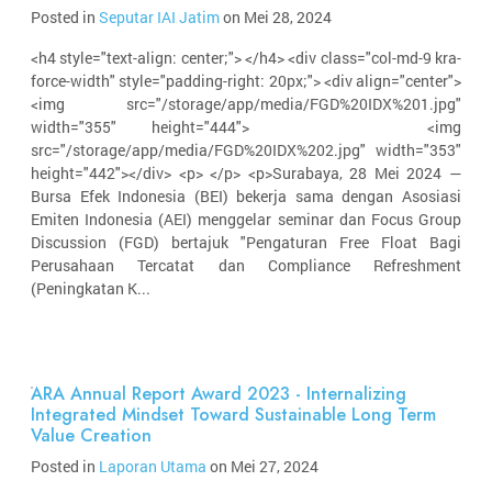
Posted in
Seputar IAI Jatim
on Mei 28, 2024
<h4 style="text-align: center;"> </h4> <div class="col-md-9 kra-
force-width" style="padding-right: 20px;"> <div align="center">
<img src="/storage/app/media/FGD%20IDX%201.jpg"
width="355" height="444"> <img
src="/storage/app/media/FGD%20IDX%202.jpg" width="353"
height="442"></div> <p> </p> <p>Surabaya, 28 Mei 2024 —
Bursa Efek Indonesia (BEI) bekerja sama dengan Asosiasi
Emiten Indonesia (AEI) menggelar seminar dan Focus Group
Discussion (FGD) bertajuk "Pengaturan Free Float Bagi
Perusahaan Tercatat dan Compliance Refreshment
(Peningkatan K...
ARA Annual Report Award 2023 - Internalizing
Integrated Mindset Toward Sustainable Long Term
Value Creation
Posted in
Laporan Utama
on Mei 27, 2024