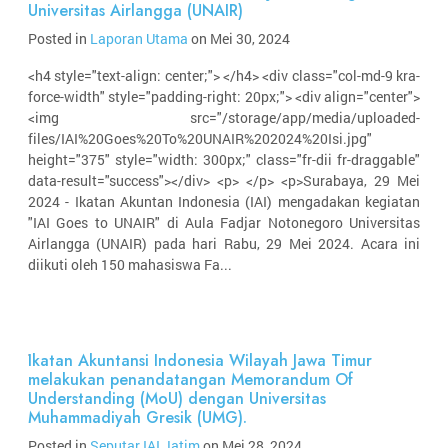
Universitas Airlangga (UNAIR)
Posted in
Laporan Utama
on Mei 30, 2024
<h4 style="text-align: center;"> </h4> <div class="col-md-9 kra-
force-width" style="padding-right: 20px;"> <div align="center">
<img src="/storage/app/media/uploaded-
files/IAI%20Goes%20To%20UNAIR%202024%20Isi.jpg"
height="375" style="width: 300px;" class="fr-dii fr-draggable"
data-result="success"></div> <p> </p> <p>Surabaya, 29 Mei
2024 - Ikatan Akuntan Indonesia (IAI) mengadakan kegiatan
"IAI Goes to UNAIR" di Aula Fadjar Notonegoro Universitas
Airlangga (UNAIR) pada hari Rabu, 29 Mei 2024. Acara ini
diikuti oleh 150 mahasiswa Fa...
Ikatan Akuntansi Indonesia Wilayah Jawa Timur
melakukan penandatangan Memorandum Of
Understanding (MoU) dengan Universitas
Muhammadiyah Gresik (UMG).
Posted in
Seputar IAI Jatim
on Mei 28, 2024