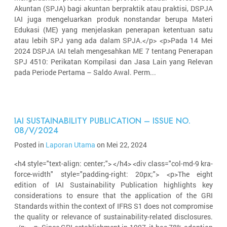
Akuntan (SPJA) bagi akuntan berpraktik atau praktisi, DSPJA
IAI juga mengeluarkan produk nonstandar berupa Materi
Edukasi (ME) yang menjelaskan penerapan ketentuan satu
atau lebih SPJ yang ada dalam SPJA.</p> <p>Pada 14 Mei
2024 DSPJA IAI telah mengesahkan ME 7 tentang Penerapan
SPJ 4510: Perikatan Kompilasi dan Jasa Lain yang Relevan
pada Periode Pertama – Saldo Awal. Perm...
IAI SUSTAINABILITY PUBLICATION – ISSUE NO.
08/V/2024
Posted in
Laporan Utama
on Mei 22, 2024
<h4 style="text-align: center;"> </h4> <div class="col-md-9 kra-
force-width" style="padding-right: 20px;"> <p>The eight
edition of IAI Sustainability Publication highlights key
considerations to ensure that the application of the GRI
Standards within the context of IFRS S1 does not compromise
the quality or relevance of sustainability-related disclosures.