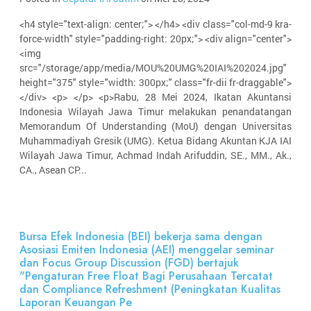
<h4 style="text-align: center;"> </h4> <div class="col-md-9 kra-
force-width" style="padding-right: 20px;"> <div align="center">
<img
src="/storage/app/media/MOU%20UMG%20IAI%202024.jpg"
height="375" style="width: 300px;" class="fr-dii fr-draggable">
</div> <p> </p> <p>Rabu, 28 Mei 2024, Ikatan Akuntansi
Indonesia Wilayah Jawa Timur melakukan penandatangan
Memorandum Of Understanding (MoU) dengan Universitas
Muhammadiyah Gresik (UMG). Ketua Bidang Akuntan KJA IAI
Wilayah Jawa Timur, Achmad Indah Arifuddin, SE., MM., Ak.,
CA., Asean CP...
Bursa Efek Indonesia (BEI) bekerja sama dengan
Asosiasi Emiten Indonesia (AEI) menggelar seminar
dan Focus Group Discussion (FGD) bertajuk
"Pengaturan Free Float Bagi Perusahaan Tercatat
dan Compliance Refreshment (Peningkatan Kualitas
Laporan Keuangan Pe