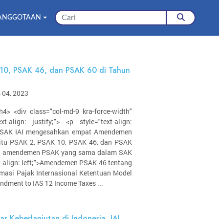
ANGGOTAAN
0, PSAK 46, dan PSAK 60 di Tahun
 04, 2023
</h4> <div class="col-md-9 kra-force-width"
xt-align: justify;"> <p style="text-align:
 DSAK IAI mengesahkan empat Amendemen
itu PSAK 2, PSAK 10, PSAK 46, dan PSAK
an amendemen PSAK yang sama dalam SAK
xt-align: left;">Amendemen PSAK 46 tentang
rmasi Pajak Internasional Ketentuan Model
dment to IAS 12 Income Taxes ...
ar Keberlanjutan di Indonesia, IAI