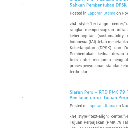
Sahkan Pembentukan DPSK
Posted in
Laporan Utama
on Nov
<h4 style="text-align: center;"
rangka mempersiapkan infras
keberlanjutan (sustainability
Indonesia (IAI) telah meneta
Keberlanjutan (DPSK) dan De
Pembentukan kedua dewan i
tiers untuk menjamin pengua
proses penyusunan standar keb
terdiri dari ...
Siaran Pers – RTD PMK 79 
Penilaian untuk Tujuan Per
Posted in
Laporan Utama
on Nov
<h4 style="text-align: center;
Tujuan Perpajakan (PMK 79 Tahu