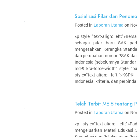
Sosialisasi Pilar dan Penom
Posted in
Laporan Utama
on Nov
<p style="text-align: left;">B
sebagai pilar baru SAK pa
mengesahkan Kerangka Standa
dan perubahan nomor PSAK dan
Indonesia (sebelumnya Standar 
md-9 kra-force-width" style="pad
style="text-align: left;">KS
Indonesia, kriteria, dan perpind
Telah Terbit ME 5 tentang 
Posted in
Laporan Utama
on Nov
<p style="text-align: left;
mengeluarkan Materi Edukasi 
Kompilasi dan Pelaksanaan Per