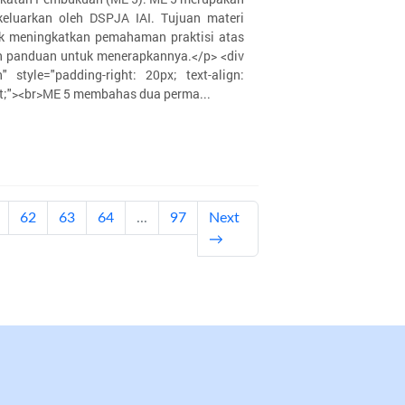
keluarkan oleh DSPJA IAI. Tujuan materi
uk meningkatkan pemahaman praktisi atas
n panduan untuk menerapkannya.</p> <div
h" style="padding-right: 20px; text-align:
 left;"><br>ME 5 membahas dua perma...
t)
62
63
64
...
97
Next
→