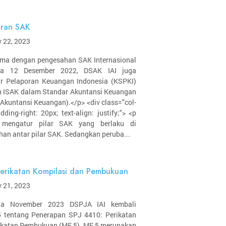
oran SAK
 22, 2023
ersama dengan pengesahan SAK Internasional
da 12 Desember 2022, DSAK IAI juga
r Pelaporan Keuangan Indonesia (KSPKI)
 ISAK dalam Standar Akuntansi Keuangan
Akuntansi Keuangan).</p> <div class="col-
ding-right: 20px; text-align: justify;"> <p
PKI mengatur pilar SAK yang berlaku di
ahan antar pilar SAK. Sedangkan peruba...
Perikatan Kompilasi dan Pembukuan
 21, 2023
">Pada November 2023 DSPJA IAI kembali
5 tentang Penerapan SPJ 4410: Perikatan
ikatan Pembukuan (ME 5). ME 5 merupakan