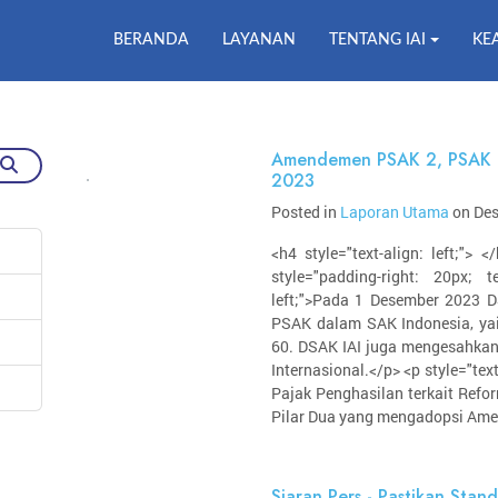
BERANDA
LAYANAN
TENTANG IAI
KE
Amendemen PSAK 2, PSAK 1
2023
Posted in
Laporan Utama
on Des
<h4 style="text-align: left;"> 
style="padding-right: 20px; te
left;">Pada 1 Desember 2023
PSAK dalam SAK Indonesia, ya
60. DSAK IAI juga mengesahk
Internasional.</p> <p style="te
Pajak Penghasilan terkait Refo
Pilar Dua yang mengadopsi Amen
Siaran Pers - Pastikan Stand