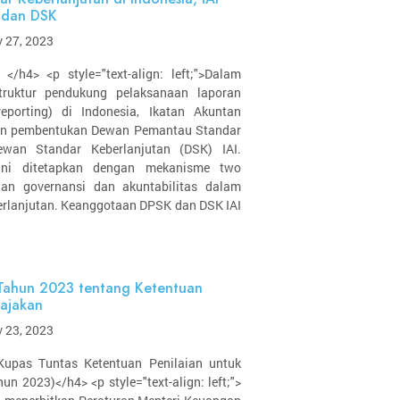
 dan DSK
 27, 2023
> </h4> <p style="text-align: left;">Dalam
truktur pendukung pelaksanaan laporan
 reporting) di Indonesia, Ikatan Akuntan
pkan pembentukan Dewan Pemantau Standar
wan Standar Keberlanjutan (DSK) IAI.
ni ditetapkan dengan mekanisme two
tan governansi dan akuntabilitas dalam
erlanjutan. Keanggotaan DPSK dan DSK IAI
Tahun 2023 tentang Ketentuan
pajakan
 23, 2023
">Kupas Tuntas Ketentuan Penilaian untuk
n 2023)</h4> <p style="text-align: left;">