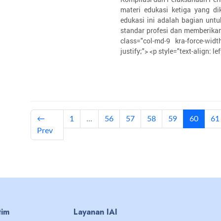
materi edukasi ketiga yang di
edukasi ini adalah bagian unt
standar profesi dan memberika
class="col-md-9 kra-force-widt
justify;"> <p style="text-align:
(curren
←
1
...
56
57
58
59
60
61
Prev
tim
Layanan IAI