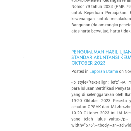
<br><br>Menteri Keuangan tela
Nomor 79 tahun 2023 (PMK 79 
untuk Keperluan Perpajakan. 
kewenangan untuk melakukan 
Bangunan (dalam rangka penetap
atas harta berwujud, harta tidak 
PENGUMUMAN HASIL UJIAN
STANDAR AKUNTANSI KEUA
OKTOBER 2023
Posted in
Laporan Utama
on Nov
<p style="text-align: left;">I
para lulusan Sertifikasi Penya
yang di selenggarakan oleh Ika
19-20 Oktober 2023 Peserta 
sebutan CPSAK dari IAI.<br><br
19-20 Oktober 2023 ini IAI M
yang telah lulus yaitu:</p> <
width="576"><tbody><tr><td wid