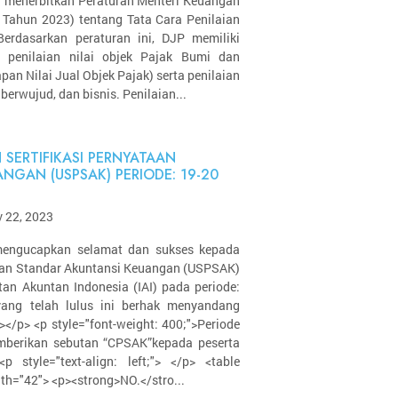
h menerbitkan Peraturan Menteri Keuangan
Tahun 2023) tentang Tata Cara Penilaian
Berdasarkan peraturan ini, DJP memiliki
penilaian nilai objek Pajak Bumi dan
an Nilai Jual Objek Pajak) serta penilaian
berwujud, dan bisnis. Penilaian...
 SERTIFIKASI PERNYATAAN
NGAN (USPSAK) PERIODE: 19-20
 22, 2023
AI mengucapkan selamat dan sukses kepada
taan Standar Akuntansi Keuangan (USPSAK)
tan Akuntan Indonesia (IAI) pada periode:
yang telah lulus ini berhak menyandang
></p> <p style="font-weight: 400;">Periode
emberikan sebutan “CPSAK”kepada peserta
p style="text-align: left;"> </p> <table
th="42"> <p><strong>NO.</stro...