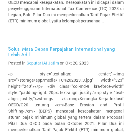
OECD mencapai kesepakatan. Kesepakatan ini dicapai dalam
penyelenggaraan International Tax Conference (ITC) 2023 di
Legian, Bali. Pilar Dua ini memperkenalkan Tarif Pajak Efektif
(ETR) minimum global, yaitu kelompok perusahaa...
Solusi Masa Depan Perpajakan Internasional yang
Lebih Adil
Posted in
Seputar IAI Jatim
on Okt 20, 2023
<p style="text-align: center;"><img
src="/storage/app/media/ITC%202023_3.jpg" width="323"
height="240"></p> <div class="col-md-9 kra-force-width"
style="padding-right: 20px; text-align: justify;"> <p style="text-
align: justify;"><strong> </strong>Kerangka Kerja Inklusif
OECD/G20 tentang <em>Base Erosion and Profil
Shifting</em> (BEPS) mencapai kesepakatan mengenai
aturan pajak minimum global yang tertera dalam Proposal
Pilar Dua OECD pada bulan Oktober 2021. Pilar Dua ini
memperkenalkan Tarif Pajak Efektif (ETR) minimum global,