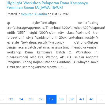
Highlight Workshop Pelaporan Dana Kampanye
Pemilihan Umum IAI JAWA TIMUR!
Posted in
Seputar IAI Jatim
on Okt 17, 2023
<p style="text-align: center;"><img
src="/storage/app/media/Thumbnail%20Workshop%20Pelapora
width="355" height="200"></p> <div class="col-md-9 kra-
force-width" style="padding-right: 20px; text-align: justify;">
<p style="text-align: justify;"><strong> </strong>Sukses
dengan acara batch pertama, iai jawa timur membuka kembali
workshop Dana kampanye Batch 2. Workshop ini
dinarasumberi oleh Drs. Watono, Ak., CA. selaku Anggota
Pengurus Bidang Kajian Standar Akuntansi IAI Wilayah Jawa
Timur dan seorang Auditor Madya BPK...
(current)
...
33
34
35
36
37
38
39
40
41
...