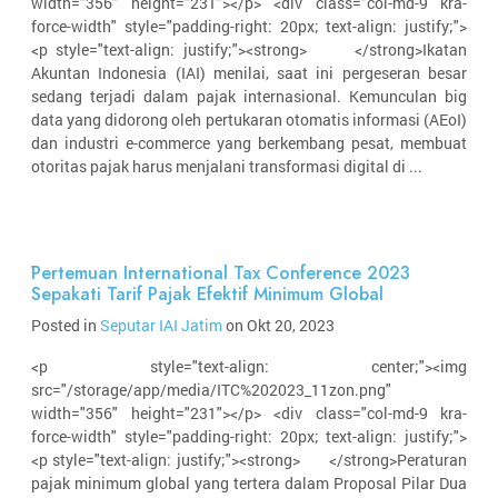
width="356" height="231"></p> <div class="col-md-9 kra-
force-width" style="padding-right: 20px; text-align: justify;">
<p style="text-align: justify;"><strong> </strong>Ikatan
Akuntan Indonesia (IAI) menilai, saat ini pergeseran besar
sedang terjadi dalam pajak internasional. Kemunculan big
data yang didorong oleh pertukaran otomatis informasi (AEoI)
dan industri e-commerce yang berkembang pesat, membuat
otoritas pajak harus menjalani transformasi digital di ...
Pertemuan International Tax Conference 2023
Sepakati Tarif Pajak Efektif Minimum Global
Posted in
Seputar IAI Jatim
on Okt 20, 2023
<p style="text-align: center;"><img
src="/storage/app/media/ITC%202023_11zon.png"
width="356" height="231"></p> <div class="col-md-9 kra-
force-width" style="padding-right: 20px; text-align: justify;">
<p style="text-align: justify;"><strong> </strong>Peraturan
pajak minimum global yang tertera dalam Proposal Pilar Dua