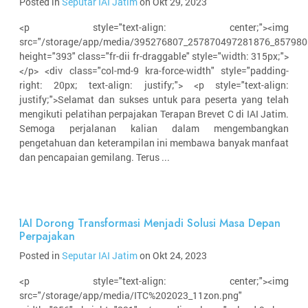
Posted in
Seputar IAI Jatim
on Okt 29, 2023
<p style="text-align: center;"><img
src="/storage/app/media/395276807_257870497281876_857980
height="393" class="fr-dii fr-draggable" style="width: 315px;">
</p> <div class="col-md-9 kra-force-width" style="padding-
right: 20px; text-align: justify;"> <p style="text-align:
justify;">Selamat dan sukses untuk para peserta yang telah
mengikuti pelatihan perpajakan Terapan Brevet C di IAI Jatim.
Semoga perjalanan kalian dalam mengembangkan
pengetahuan dan keterampilan ini membawa banyak manfaat
dan pencapaian gemilang. Terus ...
IAI Dorong Transformasi Menjadi Solusi Masa Depan
Perpajakan
Posted in
Seputar IAI Jatim
on Okt 24, 2023
<p style="text-align: center;"><img
src="/storage/app/media/ITC%202023_11zon.png"