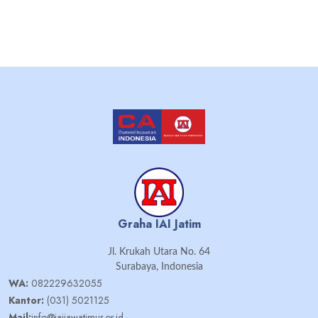
Graha IAI Jatim
Jl. Krukah Utara No. 64
Surabaya, Indonesia
WA:
082229632055
Kantor:
(031) 5021125
Mail:
info@iaijawatimur.or.id