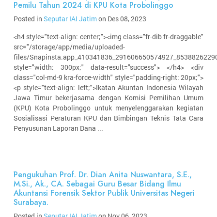
Pemilu Tahun 2024 di KPU Kota Probolinggo
Posted in
Seputar IAI Jatim
on Des 08, 2023
<h4 style="text-align: center;"><img class="fr-dib fr-draggable"
src="/storage/app/media/uploaded-
files/Snapinsta.app_410341836_291606650574927_8538826229
style="width: 300px;" data-result="success"> </h4> <div
class="col-md-9 kra-force-width" style="padding-right: 20px;">
<p style="text-align: left;">Ikatan Akuntan Indonesia Wilayah
Jawa Timur bekerjasama dengan Komisi Pemilihan Umum
(KPU) Kota Probolinggo untuk menyelenggarakan kegiatan
Sosialisasi Peraturan KPU dan Bimbingan Teknis Tata Cara
Penyusunan Laporan Dana ...
Pengukuhan Prof. Dr. Dian Anita Nuswantara, S.E.,
M.Si., Ak., CA. Sebagai Guru Besar Bidang Ilmu
Akuntansi Forensik Sektor Publik Universitas Negeri
Surabaya.
Posted in
Seputar IAI Jatim
on Nov 06, 2023