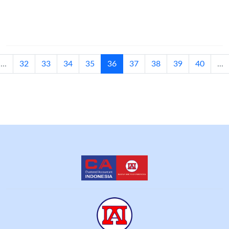
(current)
...
32
33
34
35
36
37
38
39
40
...