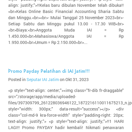
align: justify;">!!Kelas baru dibulan November telah dibuka!!
<br>Kelas Online Basic Financial Accounting Sharia Sabtu
dan Minggu.<br><br>- Mulai Tanggal 25 November 2023<br>-
Setiap Sabtu dan Minggu pukul 13.00 - 17.30 WIB<br>
<br>Biaya:<br>Anggota Muda IAI = Rp
1.450.000<br>Mahasiswa/Anggota IAI = Rp
1.950.000<br>Umum = Rp 2.150.000<br>...
Promo Payday Pelatihan di IAI Jatim!!!
Posted in
Seputar IAI Jatim
on Okt 31, 2023
<p style="text-align: center;"><img class="fr-dib fr-draggable"
src="/storage/app/media/uploaded-
files/397309799_261228036946122_1872216110011675213_n.jp
style="width: 300px;" data-result="success"></p> <div
class="col-md-9 kra-force-width" style="padding-right: 20px;
text-align: justify;"> <p style="text-align: justify;">!!1 HARI
LAGI!! Promo PAYDAY hadir kembali! Nikmati penawaran