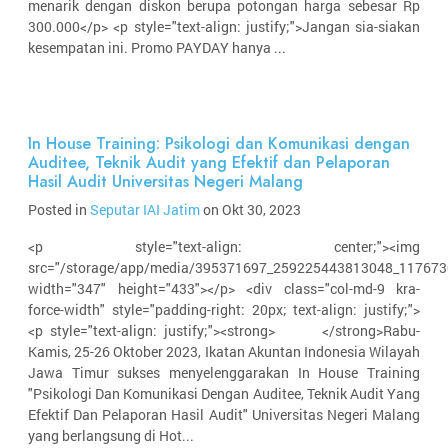
menarik dengan diskon berupa potongan harga sebesar Rp
300.000</p> <p style="text-align: justify;">Jangan sia-siakan
kesempatan ini. Promo PAYDAY hanya ...
In House Training: Psikologi dan Komunikasi dengan
Auditee, Teknik Audit yang Efektif dan Pelaporan
Hasil Audit Universitas Negeri Malang
Posted in
Seputar IAI Jatim
on Okt 30, 2023
<p style="text-align: center;"><img
src="/storage/app/media/395371697_259225443813048_117673
width="347" height="433"></p> <div class="col-md-9 kra-
force-width" style="padding-right: 20px; text-align: justify;">
<p style="text-align: justify;"><strong> </strong>Rabu-
Kamis, 25-26 Oktober 2023, Ikatan Akuntan Indonesia Wilayah
Jawa Timur sukses menyelenggarakan In House Training
"Psikologi Dan Komunikasi Dengan Auditee, Teknik Audit Yang
Efektif Dan Pelaporan Hasil Audit" Universitas Negeri Malang
yang berlangsung di Hot...