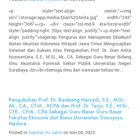
<p style="text-align: center;"><img
src="/storage/app/media/Dian%20Anita.jpg" width="245"
height="306"></p> <div class="col-md-9 kra-force-width"
style="padding-right: 20px; text-align: justify;"> <p style="text-
align: justify;">Segenap Pengurus dan Manajemen Eksekutif
Ikatan Akuntan Indonesia Wilayah Jawa Timur Mengucapkan
Selamat dan Sukses Atas Pengukuhan Prof. Dr. Dian Anita
Nuswantara, S.E., M.Si., Ak., CA. Sebagai Guru Besar Bidang
Ilmu Akuntansi Forensik Sektor Publik Universitas Negeri
Surabaya.<br><br>Semoga ilmu dan wawasan beliau ter...
Pengukuhan Prof. Dr. Bambang Haryadi, S.E., M.Si.,
Ak., CA., CFrA., ACPA dan Prof. Dr. Tarjo, S.E., M.Si.,
CFE., CFrA., CPA Sebagai Guru Besar Guru Besar
Fakultas Ekonomi dan Bisnis Universitas Trunojoyo
Madura
Posted in
Seputar IAI Jatim
on Nov 06, 2023