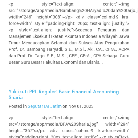
<p style="text-align: center;"><img
src="/storage/app/media/Bambang%20HAryadi%20dan%20tarjo.j
width="246" height="308"></p> <div class="col-md-9 kra-
force-width" style="padding-right: 20px; text-align: justify;">
<p style="text-align: justify;">Segenap Pengurus dan
Manajemen Eksekutif Ikatan Akuntan Indonesia Wilayah Jawa
Timur Mengucapkan Selamat dan Sukses Atas Pengukuhan
Prof. Dr. Bambang Haryadi, S.E., M.Si., Ak., CA., CFrA., ACPA
dan Prof. Dr. Tarjo, S.E., M.Si., CFE., CFrA., CPA Sebagai Guru
Besar Guru Besar Fakultas Ekonomi dan Bisnis...
Yuk ikuti PPL Reguler: Basic Financial Accounting
Sharia
Posted in
Seputar IAI Jatim
on Nov 01, 2023
<p style="text-align: center;"><img
src="/storage/app/media/BFA%20Sharia.jpg" width="294"
height="367"></p> <div class="col-md-9 kra-force-width"
style="padding-right: 20px; text-align: justify;"> <p style="text-