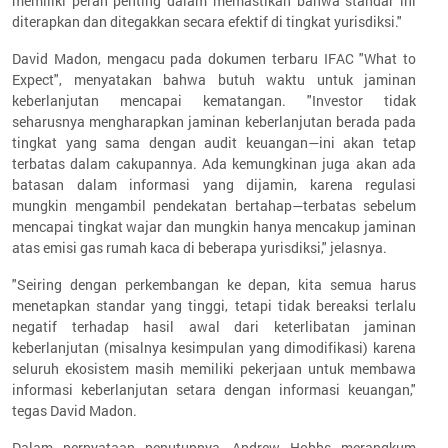
memiliki peran penting dalam memastikan bahwa standar ini
diterapkan dan ditegakkan secara efektif di tingkat yurisdiksi."
David Madon, mengacu pada dokumen terbaru IFAC "What to
Expect", menyatakan bahwa butuh waktu untuk jaminan
keberlanjutan mencapai kematangan. "Investor tidak
seharusnya mengharapkan jaminan keberlanjutan berada pada
tingkat yang sama dengan audit keuangan—ini akan tetap
terbatas dalam cakupannya. Ada kemungkinan juga akan ada
batasan dalam informasi yang dijamin, karena regulasi
mungkin mengambil pendekatan bertahap—terbatas sebelum
mencapai tingkat wajar dan mungkin hanya mencakup jaminan
atas emisi gas rumah kaca di beberapa yurisdiksi," jelasnya.
"Seiring dengan perkembangan ke depan, kita semua harus
menetapkan standar yang tinggi, tetapi tidak bereaksi terlalu
negatif terhadap hasil awal dari keterlibatan jaminan
keberlanjutan (misalnya kesimpulan yang dimodifikasi) karena
seluruh ekosistem masih memiliki pekerjaan untuk membawa
informasi keberlanjutan setara dengan informasi keuangan,"
tegas David Madon.
Dalam pernyataan penutupnya, Andrew Hobbs merangkum