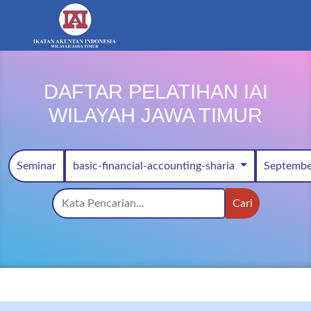
DAFTAR PELATIHAN IAI
WILAYAH JAWA TIMUR
Seminar
basic-financial-accounting-sharia
Septemb
Cari