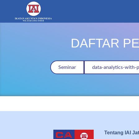
DAFTAR PE
Seminar
data-analytics-with
Tentang IAI Ja