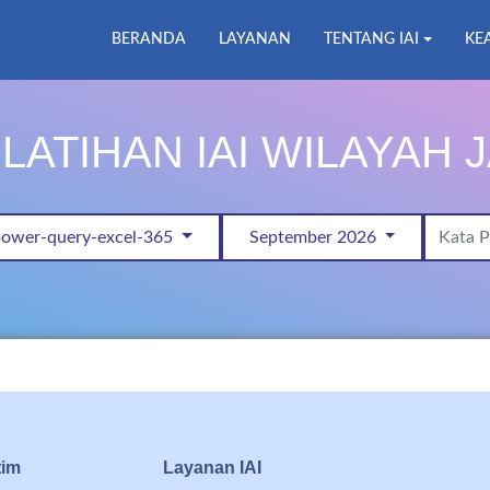
BERANDA
LAYANAN
TENTANG IAI
KE
LATIHAN IAI WILAYAH 
-power-query-excel-365
September 2026
tim
Layanan IAI