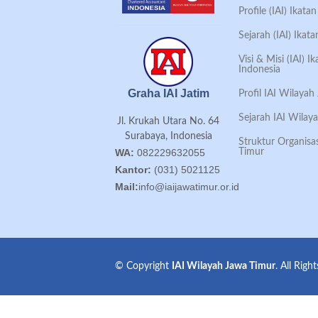
Profile (IAI) Ikat
Sejarah (IAI) Ikat
Visi & Misi (IAI) 
Indonesia
Graha IAI Jatim
Profil IAI Wilaya
Sejarah IAI Wilay
Jl. Krukah Utara No. 64
Surabaya, Indonesia
Struktur Organisa
Timur
WA:
082229632055
Kantor:
(031) 5021125
Mail:
info@iaijawatimur.or.id
© Copyright
IAI Wilayah Jawa Timur
. All Righ