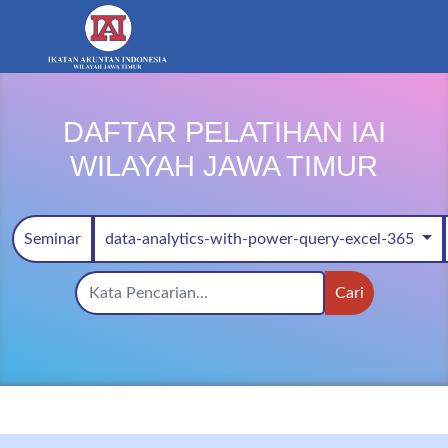
DAFTAR PELATIHAN IAI
WILAYAH JAWA TIMUR
Seminar
data-analytics-with-power-query-excel-365
Cari