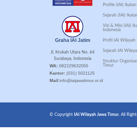
Profile (IAI) Ikat
Sejarah (IAI) Ikat
Visi & Misi (IAI) 
Indonesia
Graha IAI Jatim
Profil IAI Wilaya
Sejarah IAI Wilay
Jl. Krukah Utara No. 64
Surabaya, Indonesia
Struktur Organisa
Timur
WA:
082229632055
Kantor:
(031) 5021125
Mail:
info@iaijawatimur.or.id
© Copyright
IAI Wilayah Jawa Timur
. All Righ