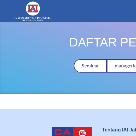
DAFTAR PE
Seminar
manageri
Tentang IAI Ja