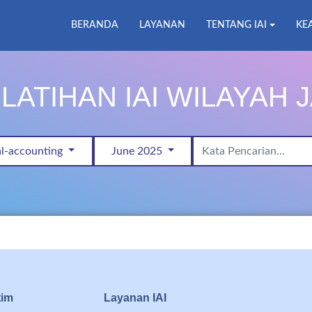
BERANDA
LAYANAN
TENTANG IAI
KE
LATIHAN IAI WILAYAH 
al-accounting
June 2025
tim
Layanan IAI