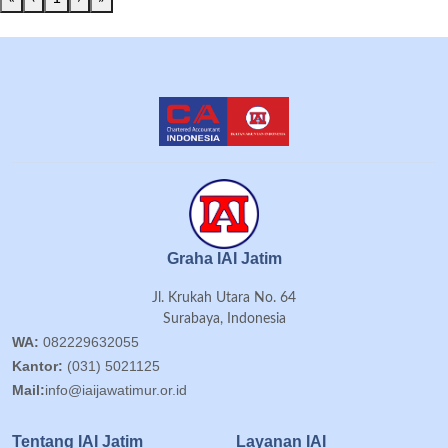
Graha IAI Jatim
Jl. Krukah Utara No. 64
Surabaya, Indonesia
WA:
082229632055
Kantor:
(031) 5021125
Mail:
info@iaijawatimur.or.id
Tentang IAI Jatim
Layanan IAI