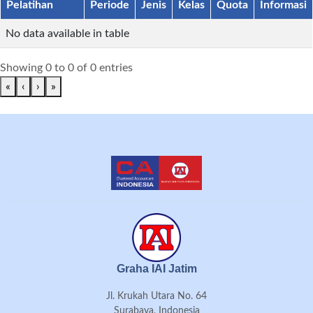
Pelatihan
Periode
Jenis
Kelas
Quota
Informasi
No data available in table
Showing 0 to 0 of 0 entries
«
‹
›
»
Graha IAI Jatim
Jl. Krukah Utara No. 64
Surabaya, Indonesia