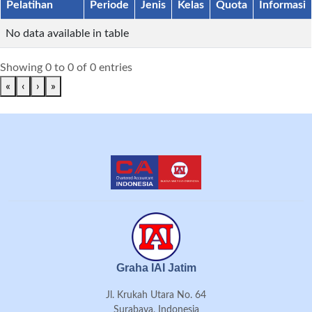
Pelatihan
Periode
Jenis
Kelas
Quota
Informasi
No data available in table
Showing 0 to 0 of 0 entries
«
‹
›
»
Graha IAI Jatim
Jl. Krukah Utara No. 64
Surabaya, Indonesia