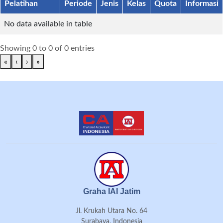
Pelatihan
Periode
Jenis
Kelas
Quota
Informasi
No data available in table
Showing 0 to 0 of 0 entries
«
‹
›
»
Graha IAI Jatim
Jl. Krukah Utara No. 64
Surabaya, Indonesia