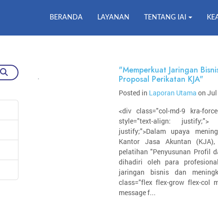
BERANDA
LAYANAN
TENTANG IAI
KE
"Memperkuat Jaringan Bisni
Proposal Perikatan KJA"
Posted in
Laporan Utama
on Jul
<div class="col-md-9 kra-force
style="text-align: justify;"
justify;">Dalam upaya menin
Kantor Jasa Akuntan (KJA)
pelatihan "Penyusunan Profil d
dihadiri oleh para profesio
jaringan bisnis dan meningk
class="flex flex-grow flex-col 
message f...