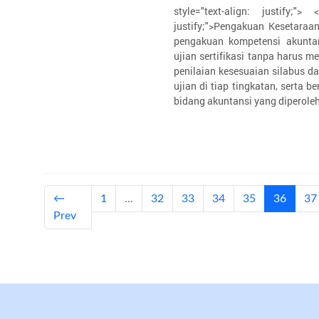
style="text-align: justify;"> 
justify;">Pengakuan Kesetaraa
pengakuan kompetensi akuntan
ujian sertifikasi tanpa harus m
penilaian kesesuaian silabus d
ujian di tiap tingkatan, serta
bidang akuntansi yang diperoleh
(curren
←
1
...
32
33
34
35
36
37
Prev